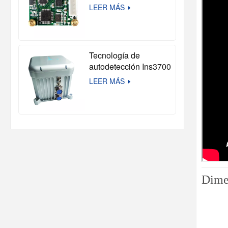
autocalibración de alto
LEER MÁS
rendimiento
Tecnología de
autodetección Ins3700
sin satélites para
LEER MÁS
buques no tripulados y
drones.
Dime