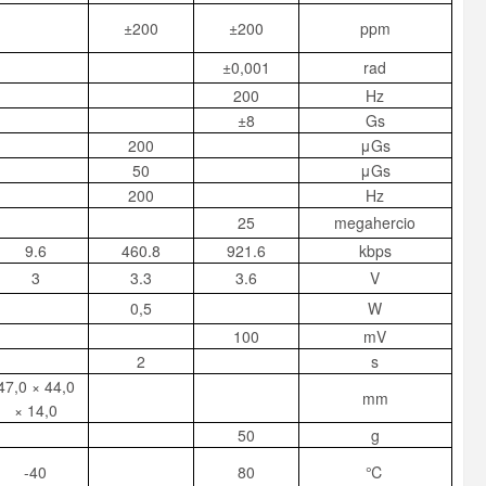
±200
±200
ppm
±0,001
rad
200
Hz
±8
Gs
200
μGs
50
μGs
200
Hz
25
megahercio
9.6
460.8
921.6
kbps
3
3.3
3.6
V
0,5
W
100
mV
2
s
47,0 × 44,0
mm
× 14,0
50
g
-40
80
℃