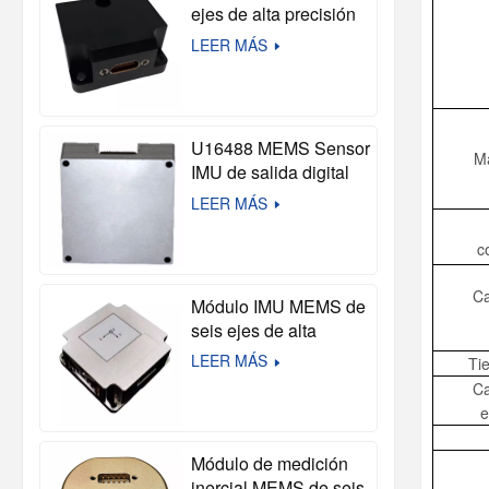
ejes de alta precisión
M3G-210 (compatible
LEER MÁS
con STIM210)
U16488 MEMS Sensor
M
IMU de salida digital
de alta precisión
LEER MÁS
Módulo inercial táctico
de 10 ejes para
c
sistemas de
navegación y
Ca
Módulo IMU MEMS de
autónomos
seis ejes de alta
precisión U503
LEER MÁS
Ti
Ca
e
Módulo de medición
inercial MEMS de seis