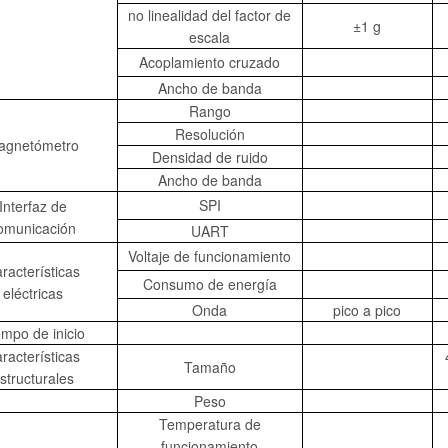
no linealidad del factor de
±1 g
escala
Acoplamiento cruzado
Ancho de banda
Rango
Resolución
agnetómetro
Densidad de ruido
Ancho de banda
SPI
Interfaz de
omunicación
UART
Voltaje de funcionamiento
racterísticas
Consumo de energía
eléctricas
Onda
pico a pico
empo de inicio
racterísticas
Tamaño
structurales
Peso
Temperatura de
funcionamiento