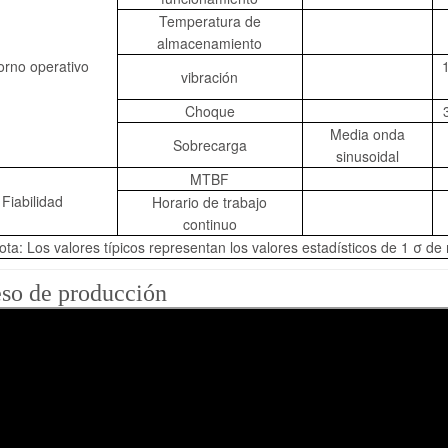
Temperatura de
almacenamiento
orno operativo
vibración
Choque
Media onda
Sobrecarga
sinusoidal
MTBF
Fiabilidad
Horario de trabajo
continuo
ota: Los valores típicos representan los valores estadísticos de 1 σ de
so de producción