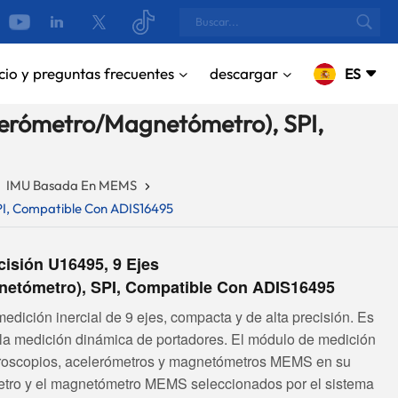
cio y preguntas frecuentes
descargar
ES
lerómetro/magnetómetro), SPI,
English
IMU Basada En MEMS
русский
PI, Compatible Con ADIS16495
Español
Português
isión U16495, 9 Ejes
netómetro), SPI, Compatible Con ADIS16495
بالعربية
ición inercial de 9 ejes, compacta y de alta precisión. Es
CN
y la medición dinámica de portadores. El módulo de medición
 giroscopios, acelerómetros y magnetómetros MEMS en su
ómetro y el magnetómetro MEMS seleccionados por el sistema