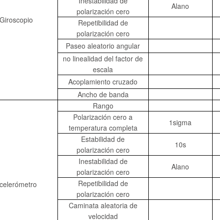
Inestabilidad de
Alano
polarización cero
Giroscopio
Repetibilidad de
polarización cero
Paseo aleatorio angular
no linealidad del factor de
escala
Acoplamiento cruzado
Ancho de banda
Rango
Polarización cero a
1sigma
temperatura completa
Estabilidad de
10s
polarización cero
Inestabilidad de
Alano
polarización cero
Repetibilidad de
celerómetro
polarización cero
Caminata aleatoria de
velocidad