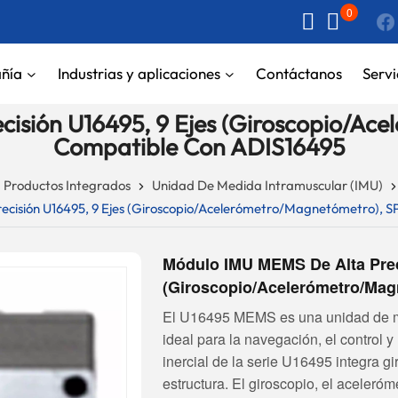
0
ñía
Industrias y aplicaciones
Contáctanos
Servi
isión U16495, 9 Ejes (giroscopio/ace
Compatible Con ADIS16495
Productos Integrados
Unidad De Medida Intramuscular (IMU)
cisión U16495, 9 Ejes (giroscopio/acelerómetro/magnetómetro), S
Módulo IMU MEMS De Alta Prec
(giroscopio/acelerómetro/mag
El U16495 MEMS es una unidad de med
ideal para la navegación, el control 
inercial de la serie U16495 integra
estructura. El giroscopio, el aceler