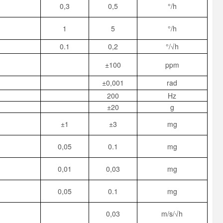
0,3
0,5
°/h
1
5
°/h
0.1
0,2
°/√h
±100
ppm
±0,001
rad
200
Hz
±20
g
±1
±3
mg
0,05
0.1
mg
0,01
0,03
mg
0,05
0.1
mg
0,03
m/s/√h