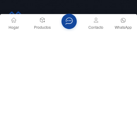
Hogar
Productos
Contacto
WhatsApp
Teléfono :
+8618151836753
Correo electrónico :
sales@memsmag.com
tech_support@memsmag.com
DIRECCIÓN :
Binjiang, Hangzhou, China.
Derechos de autor © 2026 Micro-Magic Inc. Reservados
todos los derechos
RED COMPATIBLE
blog
XML
política de privacidad
Mapa del sitio