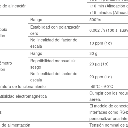
 de alineación
<10 min (Alineación 
<15 minutos (Alineaci
Rango
500°/s
Estabilidad con polarización
opio
0,002°/h (100 s, sua
cero
ión
No linealidad del factor de
10 ppm (1σ)
escala
Rango
30 g
Repetibilidad mensual sin
ómetro
20 µg (1σ)
sesgo
ión
No linealidad del factor de
20 ppm (1σ)
escala
atura de funcionamiento
-45℃～60℃
Cumplir con los requ
ibilidad electromagnética
aérea.
El modelo de conecto
z
interfaces como RS42
personalizar una int
 de alimentación
Tensión nominal de 2