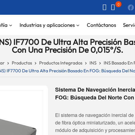
0
ñía
Industrias y aplicaciones
Contáctanos
Servi
INS) IF7700 De Ultra Alta Precisión 
Con Una Precisión De 0,015°/s.
ar
Productos
Productos Integrados
INS
INS Basado En
NS) IF7700 De Ultra Alta Precisión Basado En FOG: Búsqueda Del No
Sistema De Navegación Inercial
FOG: Búsqueda Del Norte Con U
El sistema de navegación inercial de 
de fibra óptica miniaturizado, un ace
módulo de adquisición y procesamien