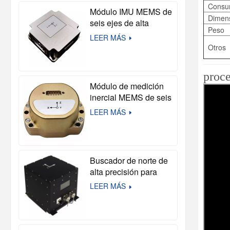
navegación y
Consu
Módulo IMU MEMS de
autónomos
Dimens
seis ejes de alta
Peso
precisión U503
LEER MÁS
Otros
proce
Módulo de medición
inercial MEMS de seis
ejes de alta precisión
LEER MÁS
U4930 (compatible
con HG4930)
Buscador de norte de
alta precisión para
cartografía de
LEER MÁS
precisión en entornos
hostiles.