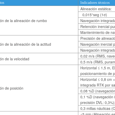
tos
Indicadores técnicos
Alineación estática:
0,015°seg (1σ)
ión de la alineación de rumbo
Navegación integrada
Retención inercial pu
Mantenimiento de nav
Precisión de alineaci
ón de la alineación de la actitud
Navegación inercial 
Navegación integrada
0,02 m/s (RMS, navega
ión de la velocidad
0,5 m/s (RMS, purame
Horizontal ≤ 1,5 m, 
posicionamiento de pu
Horizontal ≤ 0,8 cm 
integrada RTK por sat
ión de posición
0,08 %D (navegación i
0,1 %D (navegación in
precisión DVL: 0,3%)
0,3 millas náuticas (
<5 min (Alineación es