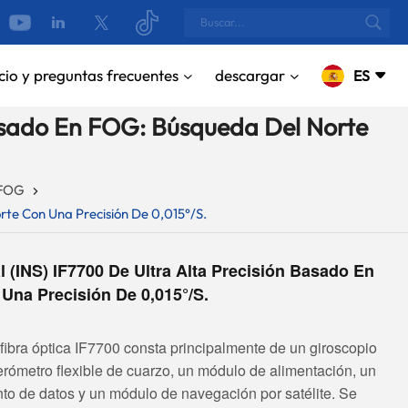
cio y preguntas frecuentes
descargar
ES
Basado En FOG: Búsqueda Del Norte
English
 FOG
русский
rte Con Una Precisión De 0,015°/s.
Español
Português
 (INS) IF7700 De Ultra Alta Precisión Basado En
na Precisión De 0,015°/s.
بالعربية
CN
fibra óptica IF7700 consta principalmente de un giroscopio
lerómetro flexible de cuarzo, un módulo de alimentación, un
to de datos y un módulo de navegación por satélite. Se