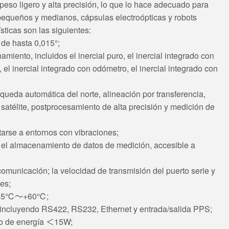
eso ligero y alta precisión, lo que lo hace adecuado para
pequeños y medianos, cápsulas electroópticas y robots
sticas son las siguientes:
de hasta 0,015°;
iento, incluidos el inercial puro, el inercial integrado con
, el inercial integrado con odómetro, el inercial integrado con
eda automática del norte, alineación por transferencia,
 satélite, postprocesamiento de alta precisión y medición de
arse a entornos con vibraciones;
 el almacenamiento de datos de medición, accesible a
omunicación; la velocidad de transmisión del puerto serie y
es;
-45℃
～
+60℃;
 incluyendo RS422, RS232, Ethernet y entrada/salida PPS;
o de energía
＜
15W;