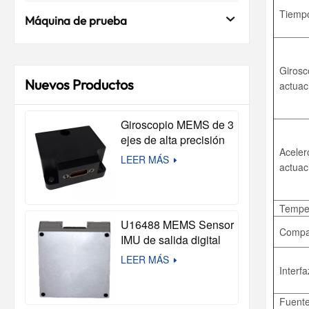
Tiempo
Máquina de prueba
Girosc
Nuevos Productos
actuac
Giroscopio MEMS de 3
ejes de alta precisión
Aceler
M3G-210 (compatible
LEER MÁS
actuac
con STIM210)
Temper
U16488 MEMS Sensor
Compat
IMU de salida digital
de alta precisión
LEER MÁS
Módulo inercial táctico
Interfa
de 10 ejes para
sistemas de
Fuente