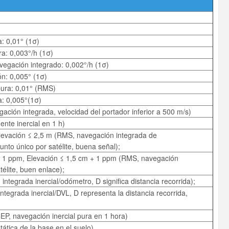
: 0,01° (1σ)
ra: 0,003°/h (1σ)
egación integrado: 0,002°/h (1σ)
ón: 0,005° (1σ)
pura: 0,01° (RMS)
: 0,005°(1σ)
ción integrada, velocidad del portador inferior a 500 m/s)
nte inercial en 1 h)
Elevación ≤ 2,5 m (RMS, navegación integrada de
nto único por satélite, buena señal);
+ 1 ppm, Elevación ≤ 1,5 cm + 1 ppm (RMS, navegación
élite, buen enlace);
ntegrada inercial/odómetro, D significa distancia recorrida);
tegrada inercial/DVL, D representa la distancia recorrida,
;
CEP, navegación inercial pura en 1 hora)
tática de la base en el suelo)