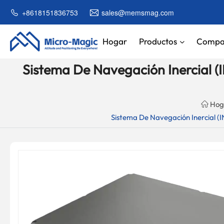
CARRO
+8618151836753
sales@memsmag.com
DE LA
COMPRA
Hogar
Productos
Compa
Sistema De Navegación Inercial (
NTINUE
Your
PPING
Cart
Is
Hog
Empty!
Sistema De Navegación Inercial (I