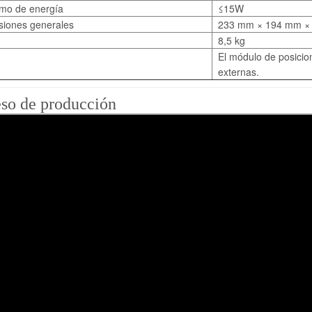
mo de energía
≤15W
iones generales
233 mm × 194 mm × 14
8,5 kg
El módulo de posicion
externas.
so de producción