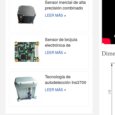
Sensor inercial de alta
precisión combinado
con acelerómetro de
LEER MÁS
cuarzo y sensor
inercial de fibra óptica
IMU.
Sensor de brújula
electrónica de
autocalibración de alto
LEER MÁS
Dime
rendimiento
Tecnología de
autodetección Ins3700
sin satélites para
LEER MÁS
buques no tripulados y
drones.