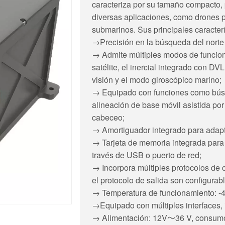
caracteriza por su tamaño compacto, p
diversas aplicaciones, como drones 
submarinos. Sus principales caracterí
→Precisión en la búsqueda del norte 
→ Admite múltiples modos de funcionam
satélite, el inercial integrado con DVL
visión y el modo giroscópico marino;
→ Equipado con funciones como búsqu
alineación de base móvil asistida por
cabeceo;
→ Amortiguador integrado para adapt
→ Tarjeta de memoria integrada para
través de USB o puerto de red;
→ Incorpora múltiples protocolos de c
el protocolo de salida son configurabl
→ Temperatura de funcionamiento: 
→Equipado con múltiples interfaces,
→ Alimentación: 12V
～
36 V, consum