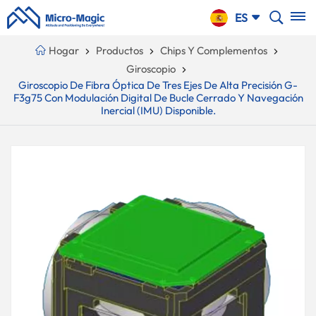
CARRO
ES
DE LA
Hogar
Productos
Chips Y Complementos
COMPRA
Giroscopio
English
Giroscopio De Fibra Óptica De Tres Ejes De Alta Precisión G-
F3g75 Con Modulación Digital De Bucle Cerrado Y Navegación
NTINUE
Your
русский
Inercial (IMU) Disponible.
PPING
Cart
Español
Is
Português
Empty!
بالعربية
CN