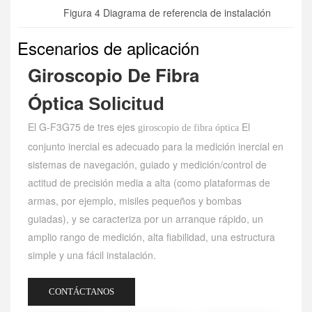
Figura 4 Diagrama de referencia de instalación
Escenarios de aplicación
Giroscopio De Fibra
Óptica
Solicitud
El G-F3G75 de tres ejes
El
giroscopio de fibra óptica
conjunto inercial es adecuado para la medición inercial en
sistemas de navegación, guiado y medición/control de
actitud de precisión media a alta (como plataformas de
armas, por ejemplo, misiles pequeños y bombas
guiadas), y se caracteriza por un arranque rápido, un
amplio rango de medición, alta fiabilidad, una estructura
simple y una fácil instalación.
CONTÁCTANOS