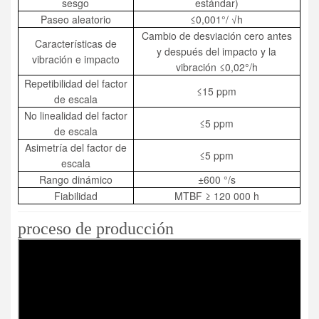
sesgo
estándar)
Paseo aleatorio
≤0,001°/ √h
Cambio de desviación cero antes
Características de
y después del impacto y la
vibración e impacto
vibración ≤0,02°/h
Repetibilidad del factor
≤15 ppm
de escala
No linealidad del factor
≤5 ppm
de escala
Asimetría del factor de
≤5 ppm
escala
Rango dinámico
±600 °/s
Fiabilidad
MTBF ≥ 120 000 h
proceso de producción