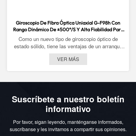
Giroscopio De Fibra Óptica Uniaxial G-F98h Con
Rango Dinámico De ±500°/s Y Alta Fiabilidad Para
Uso En Vehículos, Aeronaves Y Aplicaciones Marinas.
Como un nuevo tipo de giroscopio óptico de
estado sólido, tiene las ventajas de un arranque
rápido, un amplio rango de medición y una alta
VER MÁS
fiabilidad. La serie G-F98HA de un solo eje de
precisión media y alta giroscopios de fibra óptica
Puede aplicarse a los requisitos de aplicación de
sistemas de navegación inercial de precisión
media a alta, como el posicionamiento y la
Suscríbete a nuestro boletín
orientación terrestre, los buscadores de norte
montados en vehículos, la actitud de rumbo aéreo
informativo
y las brújulas giroscópicas marinas.
Por favor, sigan leyendo, manténganse informados,
suscríbanse y les invitamos a compartir sus opiniones.