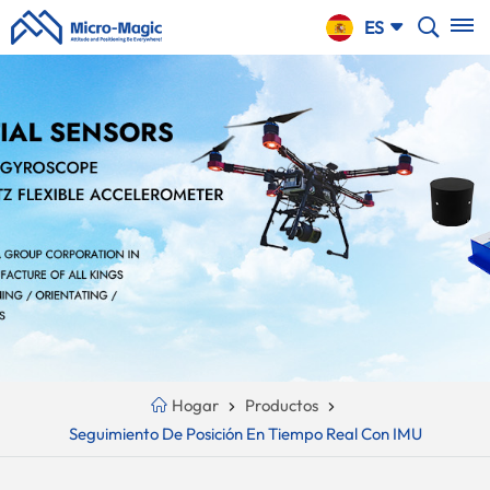
CARRO
ES
DE LA
COMPRA
English
NTINUE
Your
русский
PPING
Cart
Español
Is
Português
Empty!
بالعربية
CN
Hogar
Productos
Seguimiento De Posición En Tiempo Real Con IMU