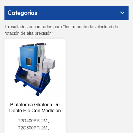
Categorías
1 resultados encontrados para "Instrumento de velocidad de
rotación de alta precisión"
Plataforma Giratoria De
Doble Eje Con Medición
De Velocidad Angular Y
T2G400PR-2M、
Máquina De Prueba De
T2G500PR-2M、
Temperatura