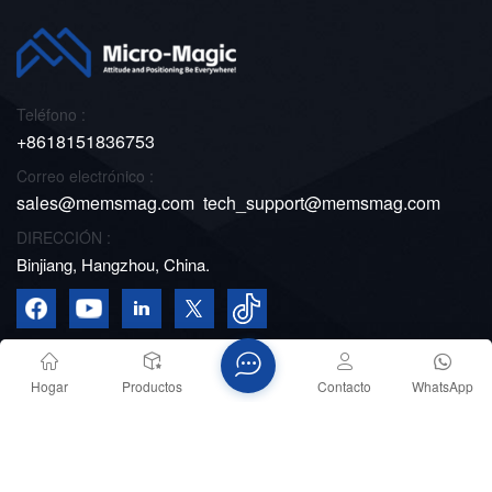
Teléfono :
+8618151836753
Correo electrónico :
sales@memsmag.com
tech_support@memsmag.com
DIRECCIÓN :
Binjiang, Hangzhou, China.
Hogar
Productos
Contacto
WhatsApp
Derechos de autor © 2026 Micro-Magic Inc. Reservados
todos los derechos
RED COMPATIBLE
blog
XML
política de privacidad
Mapa del sitio