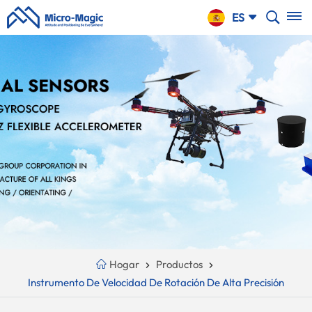
CARRO
ES
DE LA
COMPRA
English
NTINUE
Your
русский
PPING
Cart
Español
Is
Português
Empty!
بالعربية
CN
Hogar
Productos
Instrumento De Velocidad De Rotación De Alta Precisión