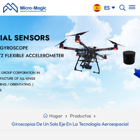
CARRO
ES
DE LA
COMPRA
English
NTINUE
Your
русский
PPING
Cart
Español
Is
Português
Empty!
بالعربية
CN
Hogar
Productos
Giroscopios De Un Solo Eje En La Tecnología Aeroespacial