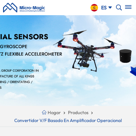
CARRO
ES
DE LA
COMPRA
English
NTINUE
Your
русский
PPING
Cart
Español
Is
Português
Empty!
بالعربية
CN
Hogar
Productos
Convertidor V/F Basado En Amplificador Operacional