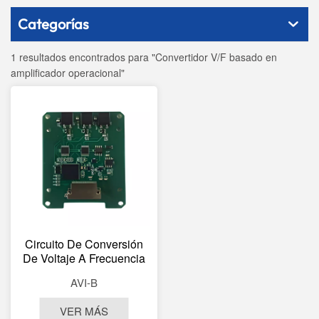
Categorías
1 resultados encontrados para "Convertidor V/F basado en
amplificador operacional"
Circuito De Conversión
De Voltaje A Frecuencia
(V/F) De Alta Frecuencia
AVI-B
De Salida ±80mA Módulo
De Señal De
VER MÁS
Acelerómetro De 3 Ejes