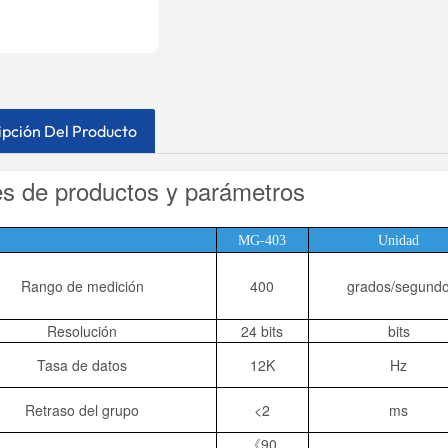
ipción Del Producto
es de productos y parámetros
MG-403
Unidad
Rango de medición
400
grados/segund
Resolución
24 bits
bits
Tasa de datos
12K
Hz
Retraso del grupo
<2
ms
《90