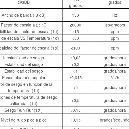
@3DB
grados
grados
Ancho de banda (-3 dB)
150
Hz
Factor de escala a 25 °C
20000
lsb/grado/s
bilidad del factor de escala (1σ)
<15
ppm
r de escala VS Temperatura (1σ)
<50
ppm
ealidad del factor de escala (1σ)
<100
ppm
Inestabilidad de sesgo
<0,03
grados/hora
Estabilidad del sesgo
<0,3
grados/hora
Estabilidad del sesgo
<1
grados/hora
Paseo aleatorio angular
<0,015
°/ √h
ror de sesgo en función de la
<5
grados/hora
temperatura (1σ)
ciones de temperatura de sesgo,
<0,5
grados/hora
calibradas (1σ)
Sesgo Run-Run(1σ )
<0,15
grados/hora
Nivel de ruido pico a pico
<0,15
grados/segund