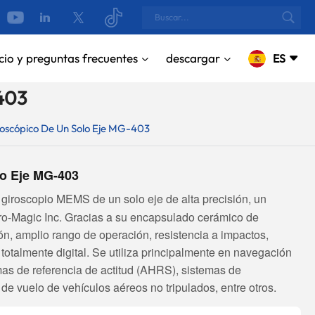
cio y preguntas frecuentes
descargar
ES
403
English
oscópico De Un Solo Eje MG-403
русский
o Eje MG-403
Español
giroscopio MEMS de un solo eje de alta precisión, un
Português
ro-Magic Inc. Gracias a su encapsulado cerámico de
بالعربية
ón, amplio rango de operación, resistencia a impactos,
totalmente digital. Se utiliza principalmente en navegación
CN
mas de referencia de actitud (AHRS), sistemas de
 de vuelo de vehículos aéreos no tripulados, entre otros.