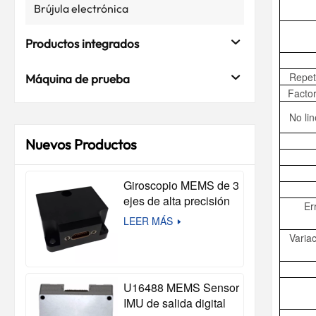
Brújula electrónica
Productos integrados
Repeti
Máquina de prueba
Facto
No lin
Nuevos Productos
Giroscopio MEMS de 3
ejes de alta precisión
Er
M3G-210 (compatible
LEER MÁS
con STIM210)
Varia
U16488 MEMS Sensor
IMU de salida digital