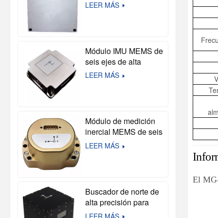
de alta precisión
LEER MÁS
Módulo inercial táctico
de 10 ejes para
sistemas de
Frecu
navegación y
Módulo IMU MEMS de
autónomos
seis ejes de alta
precisión U503
LEER MÁS
V
Te
alm
Módulo de medición
inercial MEMS de seis
ejes de alta precisión
LEER MÁS
U4930 (compatible
Infor
con HG4930)
El MG-
Buscador de norte de
alta precisión para
cartografía de
LEER MÁS