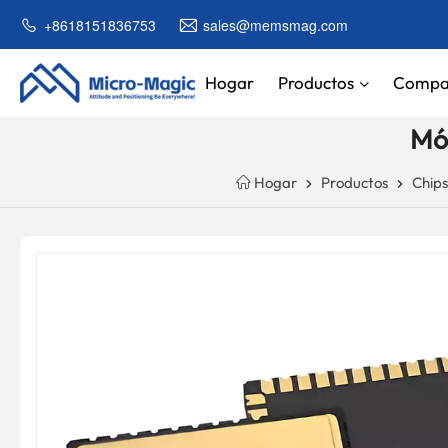
CARRO
+8618151836753
sales@memsmag.com
DE LA
COMPRA
Hogar
Productos
Compa
Mó
NTINUE
Your
PPING
Cart
Hogar
Productos
Chip
Is
Empty!