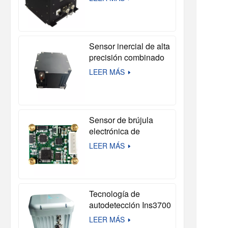
precisión en entornos
hostiles.
Sensor inercial de alta
precisión combinado
con acelerómetro de
LEER MÁS
cuarzo y sensor
inercial de fibra óptica
IMU.
Sensor de brújula
electrónica de
autocalibración de alto
LEER MÁS
rendimiento
Tecnología de
autodetección Ins3700
sin satélites para
LEER MÁS
buques no tripulados y