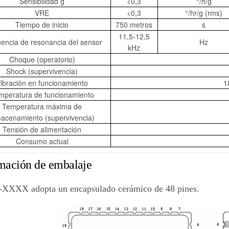
Sensibilidad g
<0,3
°/h/g
VRE
<0,3
°/hr/g (rms)
Tiempo de inicio
750 metros
s
11,5-12,5
encia de resonancia del sensor
Hz
kHz
Choque (operatorio)
Shock (supervivencia)
ibración en funcionamiento
1
mperatura de funcionamiento
Temperatura máxima de
acenamiento (supervivencia)
Tensión de alimentación
Consumo actual
mación de embalaje
XXXX adopta un encapsulado cerámico de 48 pines.