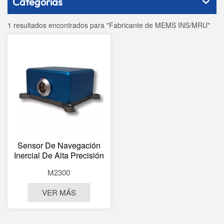
Categorías
1 resultados encontrados para "Fabricante de MEMS INS/MRU"
Sensor De Navegación
Inercial De Alta Precisión
Maritime MEMS Para La
M2300
Medición De La Actitud Y
El Rumbo De Los Buques
VER MÁS