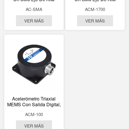
Precisión AC-SMA
Rendimiento ACM-1700,
AC-SMA
ACM-1700
±5g~±50g Alimentación
±10 G~±200 G, Con
De 5V Salida Digital SPI /
Salida SPI De 24 Bits Y
VER MÁS
VER MÁS
Analógica Diferencial
Sensor De Temperatura.
Acelerómetro Triaxial
MEMS Con Salida Digital,
Alta Precisión Y
ACM-100
Resolución De 0,001 G.
VER MÁS