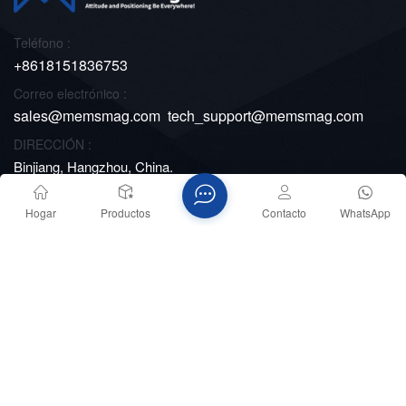
Teléfono :
+8618151836753
Correo electrónico :
sales@memsmag.com
tech_support@memsmag.com
DIRECCIÓN :
Binjiang, Hangzhou, China.
Hogar
Productos
Contacto
WhatsApp
Derechos de autor © 2026 Micro-Magic Inc. Reservados
todos los derechos
RED COMPATIBLE
blog
XML
política de privacidad
Mapa del sitio