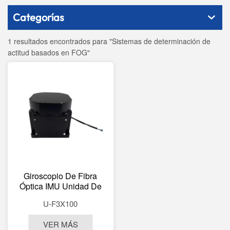
Categorías
1 resultados encontrados para "Sistemas de determinación de
actitud basados ​​en FOG"
Giroscopio De Fibra
Óptica IMU Unidad De
Medición Inercial De Alta
U-F3X100
Precisión Salida Digital
RS422
VER MÁS