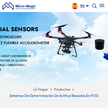
CARRO
ES
DE LA
COMPRA
English
NTINUE
Your
русский
PPING
Cart
Español
Is
Português
Empty!
بالعربية
CN
Hogar
Productos
Sistemas De Determinación De Actitud Basados ​​en FOG