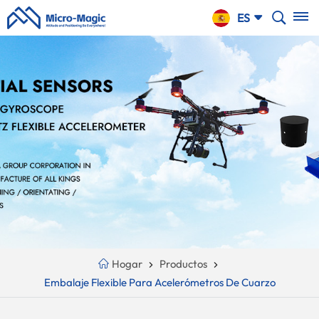
CARRO
ES
DE LA
COMPRA
English
NTINUE
Your
русский
PPING
Cart
Español
Is
Português
Empty!
بالعربية
CN
Hogar
Productos
Embalaje Flexible Para Acelerómetros De Cuarzo