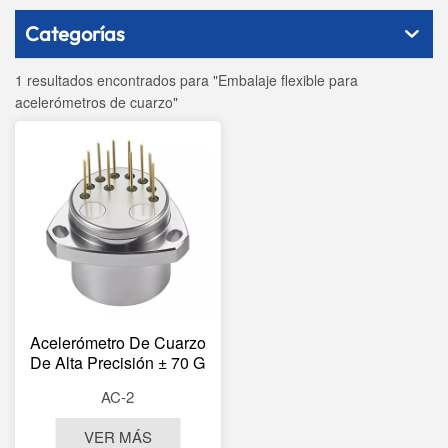
Categorías
1 resultados encontrados para "Embalaje flexible para
acelerómetros de cuarzo"
Acelerómetro De Cuarzo
De Alta Precisión ± 70 G
Para Prueba Estática Y
AC-2
Dinámica. Sensor De
Navegación Inercial AC-2.
VER MÁS