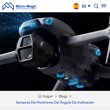
CARRO
ES
DE LA
COMPRA
English
NTINUE
Your
русский
PPING
Cart
Español
Is
Português
Empty!
بالعربية
CN
Hogar
Blogs
Sensores De Monitoreo Del Ángulo De Inclinación