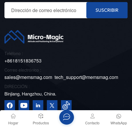
múltiples industrias 1. ¿Por qué la gente monitorea los
ángulos de inclinación?El mundo cambia
SUSCRIBIR
constantemente, y las tendencias de diferentes objetos
y máquinas pueden brindar información sobre
tendencias preocupantes y posibles problemas futuros.
Hay muchas razones por las que es necesario
monitorear el ángulo o grado de inclinación.Evite
accidentes y lesionesUna razón es que puede ayudar
Teléfono :
a prevenir lesiones y accidentes. Al trabajar en
+8618151836753
pendientes, es importante prestar atención a su ángulo
para evitar resbalones. Si el ángulo es demasiado
Correo electrónico :
pronunciado, puede causar una avalancha, lo cual es
sales@memsmag.com
tech_support@memsmag.com
muy peligroso.Asegúrese del funcionamiento normal
DIRECCIÓN :
del dispositivoOtra razón para supervisar el ángulo de
inclinación es asegurar el correcto funcionamiento del
Binjiang, Hangzhou, China.
equipo. Por ejemplo, si una máquina no está nivelada,
podría no funcionar correctamente. Esto puede ser
peligroso para quien la usa y para quienes la rodean.2.
¿Dónde se puede utilizar el sensor de inclinación?Los
Hogar
Productos
Contacto
WhatsApp
sensores de inclinación se pueden utilizar en muchas
Derechos de autor © 2026 Micro-Magic Inc. Reservados