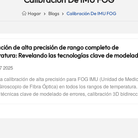
Hogar
Blogs
Calibración De IMU FOG
ción de alta precisión de rango completo de
atura: Revelando las tecnologías clave de modela
s y algoritmos de compensación para FOG IMU
17 2025
la calibración de alta precisión para FOG IMU (Unidad de Medi
 Giroscopio de Fibra Óptica) en todos los rangos de temperatura.
técnicas clave de modelado de errores, calibración 3D bidirecc
idad/una posición y compensación por Interpolación Lineal por 
ra una mayor precisión de navegación en drones, vehículos au
ca.¿Cómo puede FOG IMU (Unidad de medida inercial Residenc
io de fibra óptica¿Mantener una alta precisión en entornos de
ura complejos? Este artículo analiza exhaustivamente sus mét