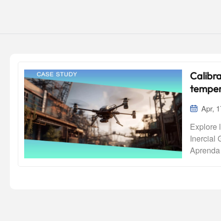
Calibra
temper
errore
Apr, 
Explore 
Inercial
Aprenda 
de veloc
(PLI) pa
y robóti
Giroscop
temperat