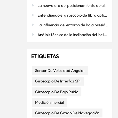
La nueva era del posicionamiento de alta precisión: integración profunda de la tecnología RTK y el sistema GNSS/INS de doble antena I3700
as,
or
Entendiendo el giroscopio de fibra óptica: cómo funciona
ación
,
La influencia del entorno de baja presión en los acelerómetros flexibles de cuarzo: una consideración clave en aplicaciones aeroespaciales
Análisis técnico de la inclinación del inclinómetro: medición precisa, estable y confiable
mente
ia
ETIQUETAS
Sensor De Velocidad Angular
luye
Giroscopio De Interfaz SPI
.(2)
Giroscopio De Bajo Ruido
ores se
isión
Medición Inercial
ración
Giroscopio De Grado De Navegación
el