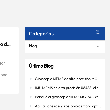
Categorías
do de
blog
ción
Último Blog
ional
Giroscopio MEMS de alta precisión MG-502: Navegación precisa en entornos de perforación hostiles
Partes
tónomos
IMU MEMS de alta precisión U6488: el núcleo del control estable para drones y plataformas inteligentes
ia en
Por qué el giroscopio MEMS MG-502 es el «ojo oculto» del control de actitud de los drones
odos de
Aplicaciones del giroscopio de fibra óptica: mejora de la precisión de la navegación y la orientación