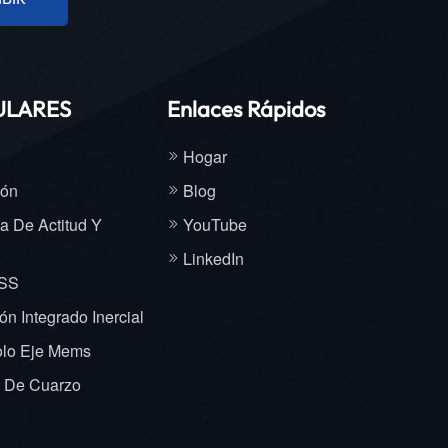
para el
a
res de
ULARES
Enlaces Rápidos
ritmo
sticas:
Hogar
n en
ión
Blog
a De Actitud Y
YouTube
la
LinkedIn
a carga
NSS
e
n Integrado Inercial
olo Eje Mems
la
e De Cuarzo
iversas