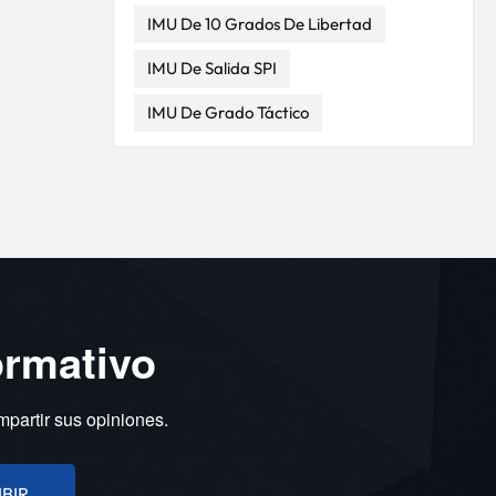
de los
IMU De 10 Grados De Libertad
 puede
IMU De Salida SPI
IMU De Grado Táctico
elado
cidad
 de
l
C y
en
o de
ormativo
y una
ón de
orando
mpartir sus opiniones.
actitud
se
a
IBIR