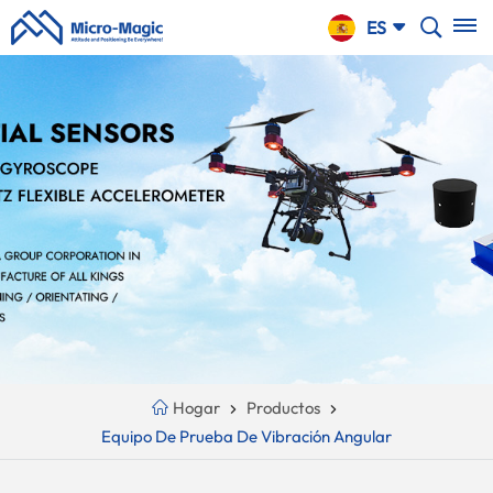
CARRO
ES
DE LA
COMPRA
English
NTINUE
Your
русский
PPING
Cart
Español
Is
Português
Empty!
بالعربية
CN
Hogar
Productos
Equipo De Prueba De Vibración Angular