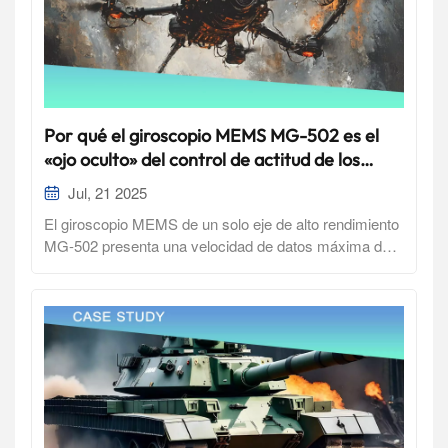
Por qué el giroscopio MEMS MG-502 es el
«ojo oculto» del control de actitud de los
drones
Jul, 21 2025
El giroscopio MEMS de un solo eje de alto rendimiento
MG-502 presenta una velocidad de datos máxima de
12 kHz, ancho de banda ajustable y precisión de salida
de 24 bits, lo que lo convierte en una opción ideal para
estabilización de cardán de drones, control de actitud y
sistemas de navegación inercial. En los sistemas de
drones modernos, la estabilidad de la actitud de vuelo
es fundamental para la seguridad de la operación y la
ejecución de misiones. Ya sea frente a flujos de aire
turbulentos, cambios repentinos de carga o maniobras
agresivas, la aeronave está constantemente sometida